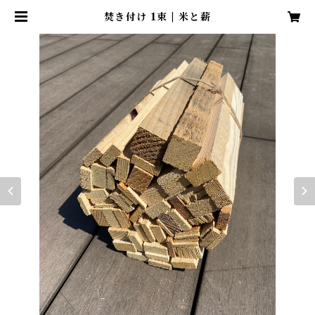
焚き付け 1束 | 米と薪