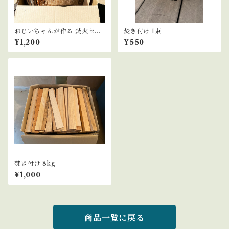
おじいちゃんが作る 焚火セッ
焚き付け 1束
ト
¥1,200
¥550
焚き付け 8kg
¥1,000
商品一覧に戻る