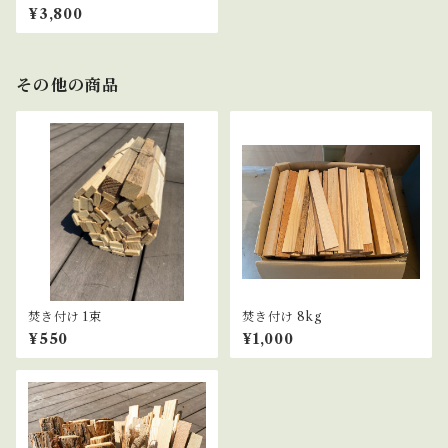
カリ 5kg
¥3,800
その他の商品
焚き付け 1束
焚き付け 8kg
¥550
¥1,000