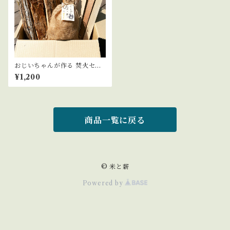
おじいちゃんが作る 焚火セッ
ト
¥1,200
商品一覧に戻る
© 米と薪
Powered by