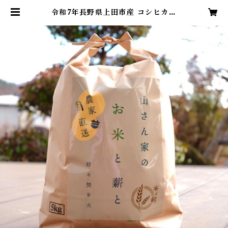
令和7年長野県上田市産 コシヒカリ
5kg | 米と薪